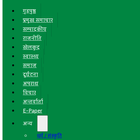
गृहपृष्ठ
प्रमुख समाचार
सम्पादकीय
राजनीति
खेलकुद
स्वास्थ्य
समाज
दुर्घटना
अपराध
विचार
अन्तर्वार्ता
E-Paper
अन्य
धर्म / संस्कृति