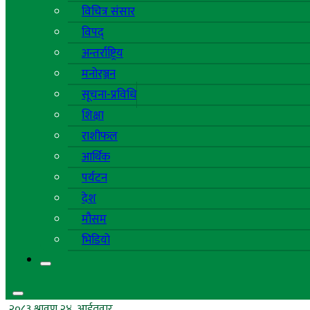
विचित्र संसार
विपद्
अन्तर्राष्ट्रिय
मनोरञ्जन
सूचना-प्रविधि
शिक्षा
राशीफल
आर्थिक
पर्यटन
देश
मौसम
भिडियो
२०८३ श्रावण २४, आईतवार