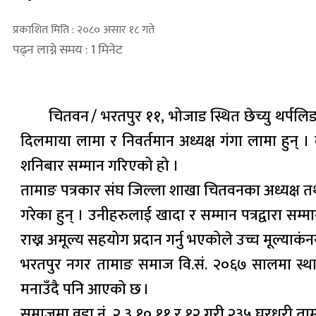
प्रकाशित मिति : २०८० असार १८ गते
पढ्न लाग्ने समय : 1 मिनेट
चितवन / भरतपुर ११, भोजाड स्थित छेच्यु थर्पलिङ 
दिलमाया लामा र निवर्तमान अध्यक्ष गंगा लामा हुन
शनिबार सम्मान गरिएको हो ।
तामाङ पत्रकार संघ जिल्ला शाखा चितवनका अध्यक्ष तथ
गरेका हुन् । उनीहरुलाई खादा र सम्मान पत्रद्वारा सम
राख्न अमूल्य सहयोग प्रदान गर्नु भएकोले उच्च मूल्य
भरतपुर नगर तामाङ समाज वि.सं. २०६७ सालमा स्थापना
मनाउँदै पनि आएको छ ।
समाजमा वडा नं. २,३,१०,११ र १२ गरी २३५ घरधुरी ता