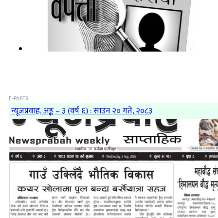
E-PAPER
न्यूजप्रवाह, अङ्क – ३ (वर्ष ६) : साउन २० गते, २०८३