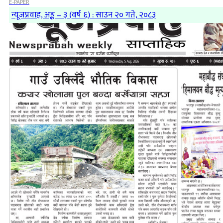
E-PAPER
न्यूजप्रवाह, अङ्क – ३ (वर्ष ६) : साउन २० गते, २०८३