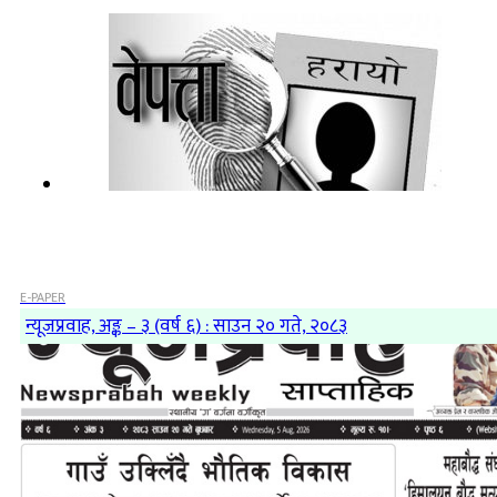
E-PAPER
न्यूजप्रवाह, अङ्क – ३ (वर्ष ६) : साउन २० गते, २०८३