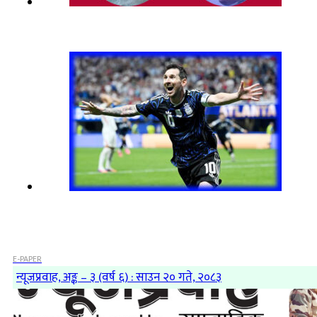
E-PAPER
न्यूजप्रवाह, अङ्क – ३ (वर्ष ६) : साउन २० गते, २०८३