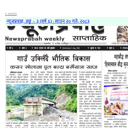
E-PAPER
न्यूजप्रवाह, अङ्क – ३ (वर्ष ६) : साउन २० गते, २०८३