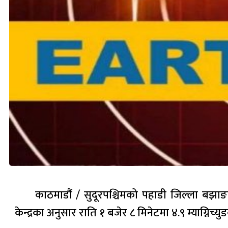
काठमाडौं / सुदूरपश्चिमको पहाडी जिल्ला बझाङ
केन्द्रका अनुसार राति १ बजेर ८ मिनेटमा ४.९ म्याग्निच्