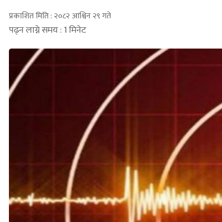
प्रकाशित मिति : २०८२ आश्विन २९ गते
पढ्न लाग्ने समय : 1 मिनेट