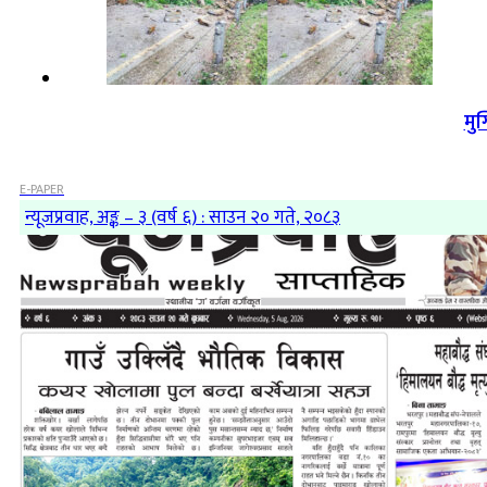
मु
E-PAPER
न्यूजप्रवाह, अङ्क – ३ (वर्ष ६) : साउन २० गते, २०८३