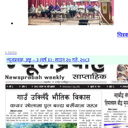
चित्र
E-PAPER
न्यूजप्रवाह, अङ्क – ३ (वर्ष ६) : साउन २० गते, २०८३