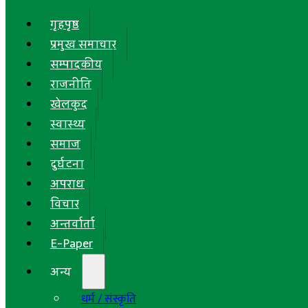
गृहपृष्ठ
प्रमुख समाचार
सम्पादकीय
राजनीति
खेलकुद
स्वास्थ्य
समाज
दुर्घटना
अपराध
विचार
अन्तर्वार्ता
E-Paper
अन्य
धर्म / संस्कृति