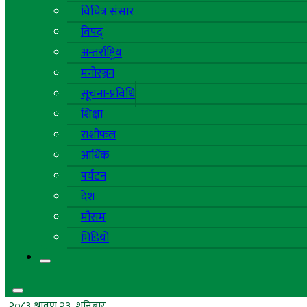
विचित्र संसार
विपद्
अन्तर्राष्ट्रिय
मनोरञ्जन
सूचना-प्रविधि
शिक्षा
राशीफल
आर्थिक
पर्यटन
देश
मौसम
भिडियो
२०८३ श्रावण २३, शनिबार