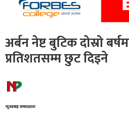
अर्बन नेष्ट बुटिक दोस्रो बर
प्रतिशतसम्म छुट दिइने
न्यूजप्रवाह सम्वाददाता