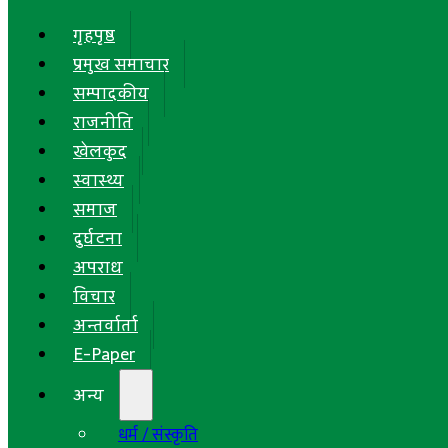
गृहपृष्ठ
प्रमुख समाचार
सम्पादकीय
राजनीति
खेलकुद
स्वास्थ्य
समाज
दुर्घटना
अपराध
विचार
अन्तर्वार्ता
E-Paper
अन्य
धर्म / संस्कृति