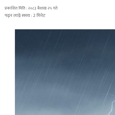
प्रकाशित मिति : २०८३ बैशाख २५ गते
पढ्न लाग्ने समय : 2 मिनेट