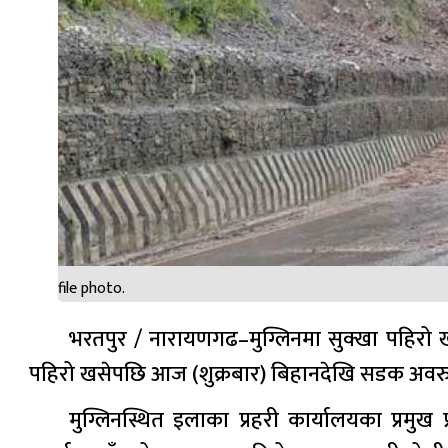
file photo.
भरतपुर / नारायणगढ–मुग्लिनमा सुक्खा पहिरो
पहिरो खसेपछि आज (शुक्रबार) बिहानदेखि सडक अवरु
मुग्लिनस्थित इलाका प्रहरी कार्यालयका प्रम