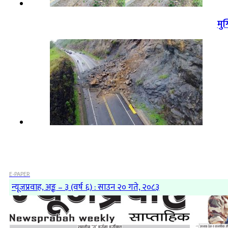
मु
E-PAPER
न्यूजप्रवाह, अङ्क – ३ (वर्ष ६) : साउन २० गते, २०८३