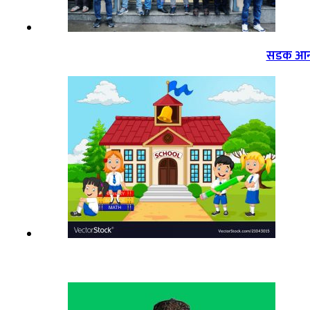
सडक आन्द