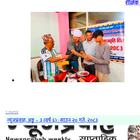
शैक्षि
E-PAPER
न्यूजप्रवाह, अङ्क – ३ (वर्ष ६) : साउन २० गते, २०८३