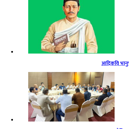
आदिकवि भानुभक