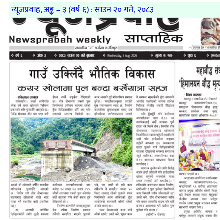
न्यूजप्रवाह, अङ्क – ३ (वर्ष ६) : साउन २० गते, २०८३