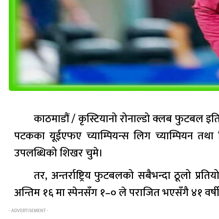
काठमाडौं / कृस्टियानो रोनाल्डो क्लब फुटबल इ
पटकका यूईएफए च्याम्पियन्स लिग च्याम्पियन तथा 
उपलब्धिको शिखर चुमे।
तर, अन्तर्राष्ट्रिय फुटबलको सबैभन्दा ठूलो प
अन्तिम १६ मा स्पेनसँग १–० ले पराजित भएसँगै ४१ वर्षी
- ADVERTISEMENT -