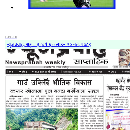
E-PAPER
न्यूजप्रवाह, अङ्क – ३ (वर्ष ६) : साउन २० गते, २०८३