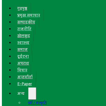
गृहपृष्ठ
प्रमुख समाचार
सम्पादकीय
राजनीति
खेलकुद
स्वास्थ्य
समाज
दुर्घटना
अपराध
विचार
अन्तर्वार्ता
E-Paper
अन्य
धर्म / संस्कृति