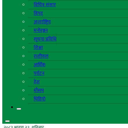
विचित्र संसार
विपद्
अन्तर्राष्ट्रिय
मनोरञ्जन
सूचना-प्रविधि
शिक्षा
राशीफल
आर्थिक
पर्यटन
देश
मौसम
भिडियो
२०८३ श्रावण २३, शनिबार