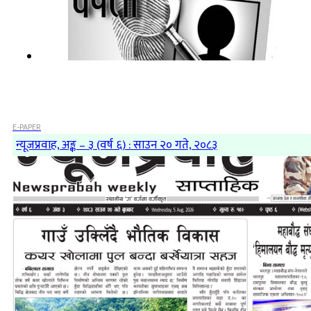
E-PAPER
न्यूजप्रवाह, अङ्क – ३ (वर्ष ६) : साउन २० गते, २०८३