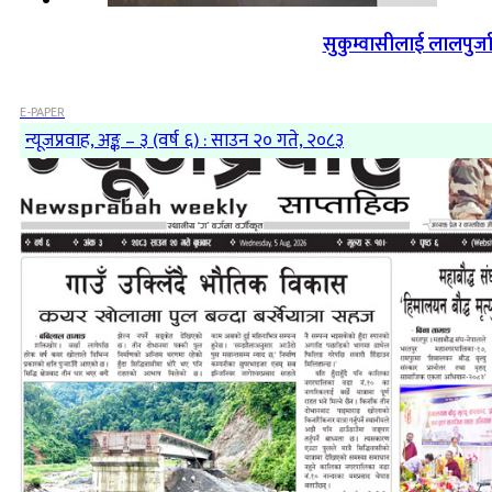
सुकुम्वासीलाई लालपुर्ज
E-PAPER
न्यूजप्रवाह, अङ्क – ३ (वर्ष ६) : साउन २० गते, २०८३