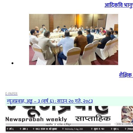
आदिकवि भानुभक
शैक्षि
E-PAPER
न्यूजप्रवाह, अङ्क – ३ (वर्ष ६) : साउन २० गते, २०८३