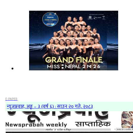
E-PAPER
न्यूजप्रवाह, अङ्क – ३ (वर्ष ६) : साउन २० गते, २०८३