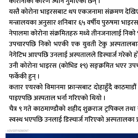
कोरोनाका कारण ज्यान गुमाएका छन् ।
यस्तै कोरोना भाइरसबाट थप एकजनामा संक्रमण देखिएको स
मन्त्रालयका अनुसार शनिबार ६५ वर्षीय पुरुषमा भाइर
नेपालमा कोरोना संक्रमितहरु मध्ये तीनजनालाई निको
उपचारपछि निको भएकी एक युवती टेकु अस्पतालबाट 
नेगेटिभ आएपछि उनलाई अस्पतालले डिस्चार्ज गरेको 
उनी कोरोना भाइरस (कोभिड १९) सङ्क्रमित भएर उपचा
फर्केकी हुन् ।
कतार एयरको विमानमा फ्रान्सबाट दोहाहुँदै काठमाड
पाइएपछि अस्पताल भर्ना गरिएको थियो ।
चैत्र ९ गते काठमाण्डौको शहीद शुक्रराज ट्रपिकल तथ
स्वस्थ भएपछि उनलाई डिस्चार्ज गरिएको अस्पतालका प्र
- ADVERTISEMENT -