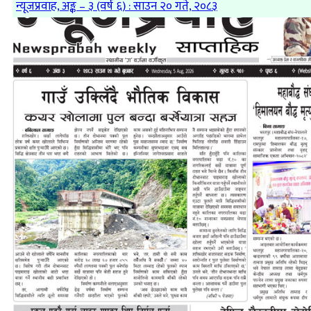
न्यूजप्रवाह, अङ्क – ३ (वर्ष ६) : साउन २० गते, २०८३