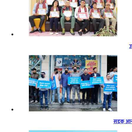
उ
सडक आन्द