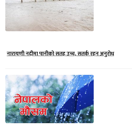
नारायणी नदीमा पानीको सतह उच्च, सतर्क रहन अनुरोध