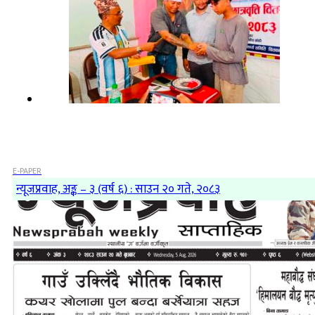
E-PAPER
न्यूजप्रवाह, अङ्क – ३ (वर्ष ६) : साउन २० गते, २०८३