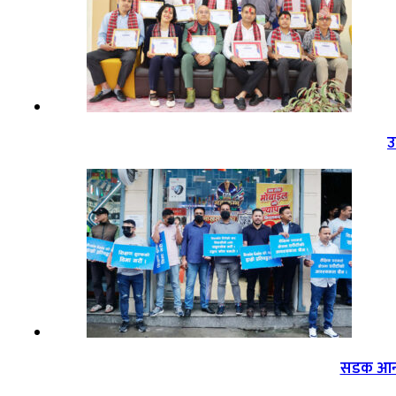
उ
सडक आन्द