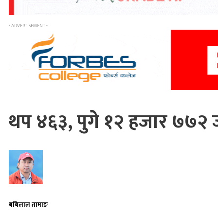
- ADVERTISEMENT -
थप ४६३, पुगे १२ हजार ७७२ ज
बबिलाल तामाङ