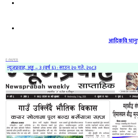
आदिकवि भानुभक
E-PAPER
न्यूजप्रवाह, अङ्क – ३ (वर्ष ६) : साउन २० गते, २०८३