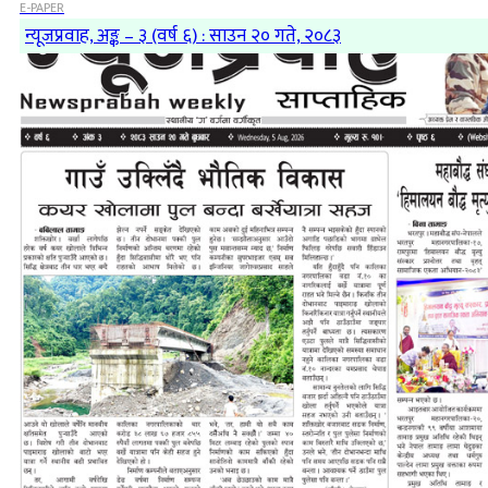
E-PAPER
न्यूजप्रवाह, अङ्क – ३ (वर्ष ६) : साउन २० गते, २०८३