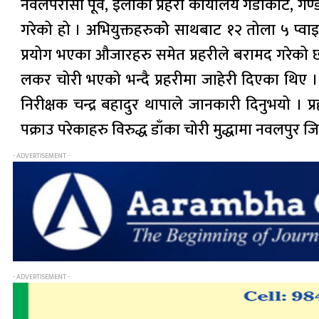
नवलपरासी पूर्व, इलाका प्रहरी कार्यालय गैडाकोट, गण्
गरेको हो । अभियुक्तहरुकोे साथबाट १२ तोला ५ प्वा
प्रयोग भएका औजारहरु समेत प्रहरीले बरामद गरेक
लकर चोरी भएको भन्दै प्रहरीमा जाहेरी दिएका थिए ।
निरीक्षक चन्द्र बहादुर थापाले जानकारी दिनुभयो । 
पक्राउ परेकाहरु विरुद्ध डाँका चोरी मुद्धामा नवलपु
- ADVERTISEMENT -
- ADVERTISEMENT -