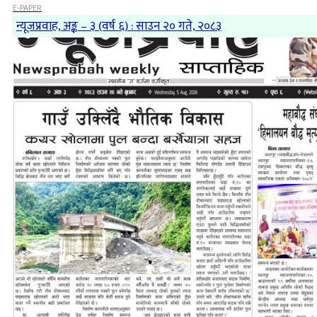
E-PAPER
न्यूजप्रवाह, अङ्क – ३ (वर्ष ६) : साउन २० गते, २०८३