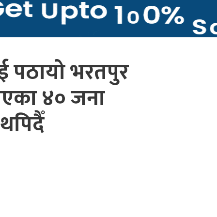
ाई पठायो भरतपुर
आएका ४० जना
थपिदैँ