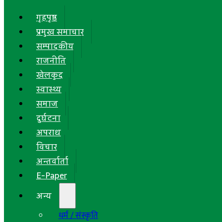
गृहपृष्ठ
प्रमुख समाचार
सम्पादकीय
राजनीति
खेलकुद
स्वास्थ्य
समाज
दुर्घटना
अपराध
विचार
अन्तर्वार्ता
E-Paper
अन्य
धर्म / संस्कृति