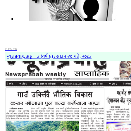
E-PAPER
न्यूजप्रवाह, अङ्क – ३ (वर्ष ६) : साउन २० गते, २०८३