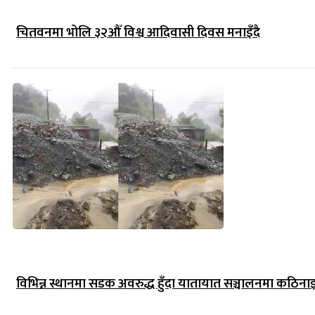
चितवनमा भोलि ३२औँ विश्व आदिवासी दिवस मनाइँदै
विभिन्न स्थानमा सडक अवरुद्ध हुँदा यातायात सञ्चालनमा कठिना