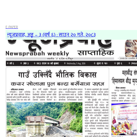
E-PAPER
न्यूजप्रवाह, अङ्क – ३ (वर्ष ६) : साउन २० गते, २०८३