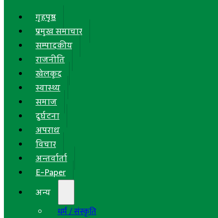
गृहपृष्ठ
प्रमुख समाचार
सम्पादकीय
राजनीति
खेलकुद
स्वास्थ्य
समाज
दुर्घटना
अपराध
विचार
अन्तर्वार्ता
E-Paper
अन्य
धर्म / संस्कृति