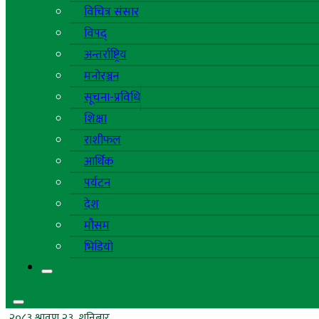
विचित्र संसार
विपद्
अन्तर्राष्ट्रिय
मनोरञ्जन
सूचना-प्रविधि
शिक्षा
राशीफल
आर्थिक
पर्यटन
देश
मौसम
भिडियो
२०८३ श्रावण २३, शनिबार