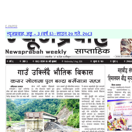
E-PAPER
न्यूजप्रवाह, अङ्क – ३ (वर्ष ६) : साउन २० गते, २०८३