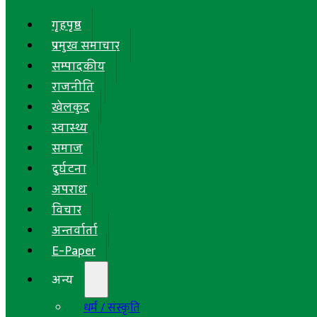
गृहपृष्ठ
प्रमुख समाचार
सम्पादकीय
राजनीति
खेलकुद
स्वास्थ्य
समाज
दुर्घटना
अपराध
विचार
अन्तर्वार्ता
E-Paper
अन्य
धर्म / संस्कृति