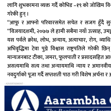
लागि शुभकामना व्यक्त गर्दै कोभिड –१९ को जोखिम विश
गरेकी हुन् ।
“आफू र आफ्नो परिवारसमेत सचेत र सजग हुँदै सुर
“विजयादशमी, २०७७ ले हामी सबैमा नयाँ उत्साह, उमङ्ग, 
यस पर्वले क्रोध, लोभ, अन्याय, अत्याचार, रोग, व्य
अभिवृद्धिमा टेवा पुग्ने विश्वास राष्ट्रपतिले गरे
मान्यजनबाट टीका, जमरा, फूलपाती र प्रसादसहित आशीर
असत्यमाथि सत्य तथा अन्यायमाथि न्याय र अमानवीय
नवदुर्गाको पूजा गर्दै सप्तशती पाठ गरी विशेष अर्चना 
- ADVERTISEMENT -