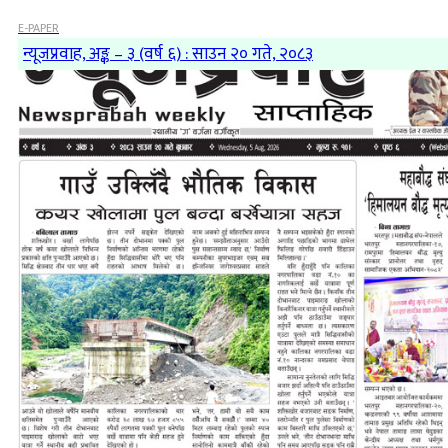
E-PAPER
न्यूजप्रवाह, अङ्क – ३ (वर्ष ६) : साउन २० गते, २०८३