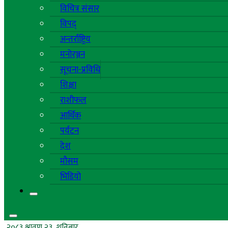
विचित्र संसार
विपद्
अन्तर्राष्ट्रिय
मनोरञ्जन
सूचना-प्रविधि
शिक्षा
राशीफल
आर्थिक
पर्यटन
देश
मौसम
भिडियो
२०८३ श्रावण २३, शनिबार