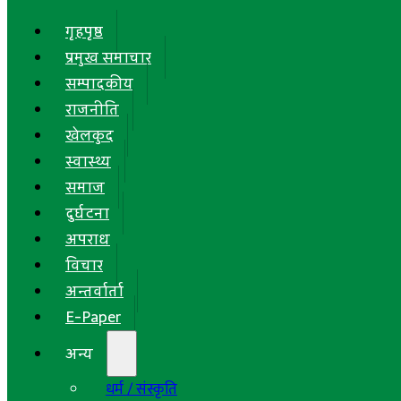
गृहपृष्ठ
प्रमुख समाचार
सम्पादकीय
राजनीति
खेलकुद
स्वास्थ्य
समाज
दुर्घटना
अपराध
विचार
अन्तर्वार्ता
E-Paper
अन्य
धर्म / संस्कृति