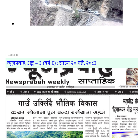
E-PAPER
न्यूजप्रवाह, अङ्क – ३ (वर्ष ६) : साउन २० गते, २०८३