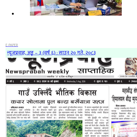
E-PAPER
न्यूजप्रवाह, अङ्क – ३ (वर्ष ६) : साउन २० गते, २०८३