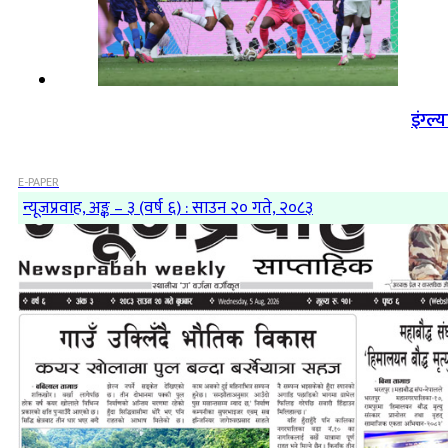
इंग्ल्
E-PAPER
न्यूजप्रवाह, अङ्क – ३ (वर्ष ६) : साउन २० गते, २०८३