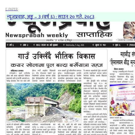
E-PAPER
न्यूजप्रवाह, अङ्क – ३ (वर्ष ६) : साउन २० गते, २०८३