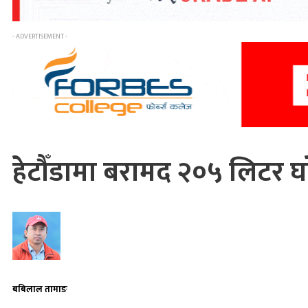
- ADVERTISEMENT -
हेटौँडामा बरामद २०५ लिटर घरे
बबिलाल तामाङ