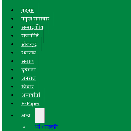
गृहपृष्ठ
प्रमुख समाचार
सम्पादकीय
राजनीति
खेलकुद
स्वास्थ्य
समाज
दुर्घटना
अपराध
विचार
अन्तर्वार्ता
E-Paper
अन्य
धर्म / संस्कृति