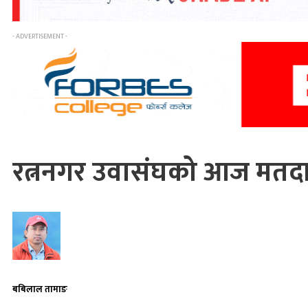
- ADVERTISEMENT -
रत्ननगर उवासंघको आज मतदान, वर
बबिलाल तामाङ