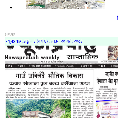
E-PAPER
न्यूजप्रवाह, अङ्क – ३ (वर्ष ६) : साउन २० गते, २०८३