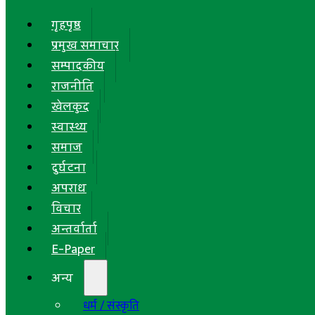
गृहपृष्ठ
प्रमुख समाचार
सम्पादकीय
राजनीति
खेलकुद
स्वास्थ्य
समाज
दुर्घटना
अपराध
विचार
अन्तर्वार्ता
E-Paper
अन्य
धर्म / संस्कृति