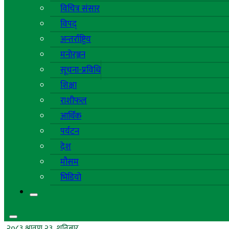
विचित्र संसार
विपद्
अन्तर्राष्ट्रिय
मनोरञ्जन
सूचना-प्रविधि
शिक्षा
राशीफल
आर्थिक
पर्यटन
देश
मौसम
भिडियो
२०८३ श्रावण २३, शनिबार