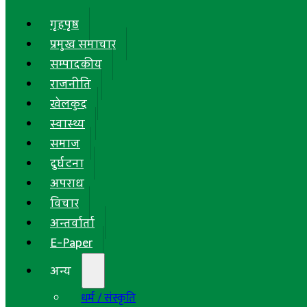
गृहपृष्ठ
प्रमुख समाचार
सम्पादकीय
राजनीति
खेलकुद
स्वास्थ्य
समाज
दुर्घटना
अपराध
विचार
अन्तर्वार्ता
E-Paper
अन्य
धर्म / संस्कृति