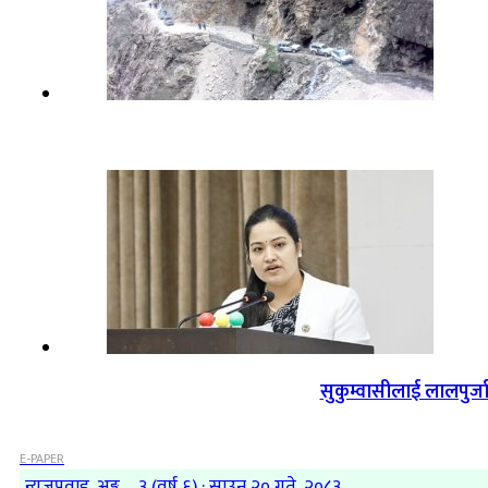
सुकुम्वासीलाई लालपुर्ज
E-PAPER
न्यूजप्रवाह, अङ्क – ३ (वर्ष ६) : साउन २० गते, २०८३