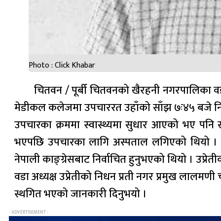
Photo : Click Khabar
चितवन / पूर्बी चितवनको खैरहनी नगरपालिका वड
मेडीकल कलेजमा उपचाररत उहाँको साँझ ७ः४५ बजे न
उपचारका क्रममा स्वास्थ्यमा सुधार आएको भए पनि
भएपछि उपचारका लागि अस्पताल लगिएको थियो । स्वर्गी
नेपाली काङ्ग्रेसबाट निर्वाचित हुनुभएको थियो । उप्रे
वडा अध्यक्ष उप्रेतीको निधन प्रती नगर प्रमुख लालम
स्थगित भएको जानकारी दिनुभयो ।
- ADVERTISEMENT -