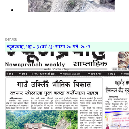
E-PAPER
न्यूजप्रवाह, अङ्क – ३ (वर्ष ६) : साउन २० गते, २०८३