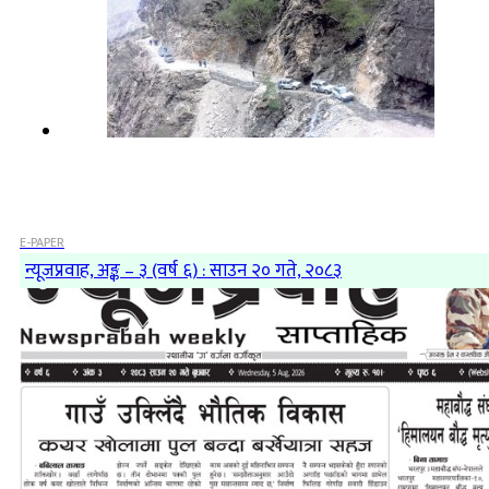
E-PAPER
न्यूजप्रवाह, अङ्क – ३ (वर्ष ६) : साउन २० गते, २०८३