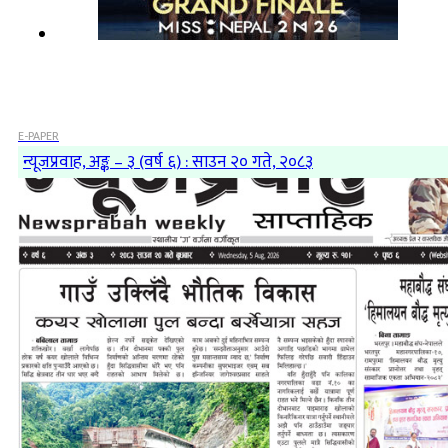
E-PAPER
न्यूजप्रवाह, अङ्क – ३ (वर्ष ६) : साउन २० गते, २०८३