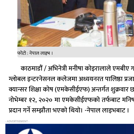
फोटो : नेपाल लाइभ ।
काठमाडाैं / अभिनेत्री मनीषा कोइरालाले एमबीए गरिर
ग्लोबल इन्टरनेसनल कलेजमा अध्ययनरत पालिष्ठा प्रजापति
क्यान्सर शिक्षा कोष (एमकेसीईएफ) अन्तर्गत शुक्रवार छा
नोभेम्बर १२, २०२० मा एमकेसीईएफकाे तर्फबाट मनिषा
प्रदान गर्ने सम्झौता भएकाे थियाे। -नेपाल लाइभबाट ।
- ADVERTISEMENT -