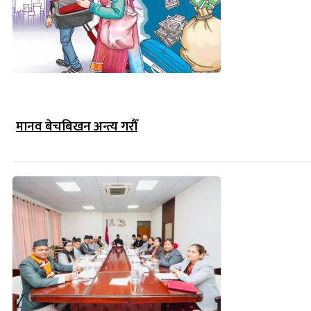
मानव बेचबिखन अन्त्य गरौँ