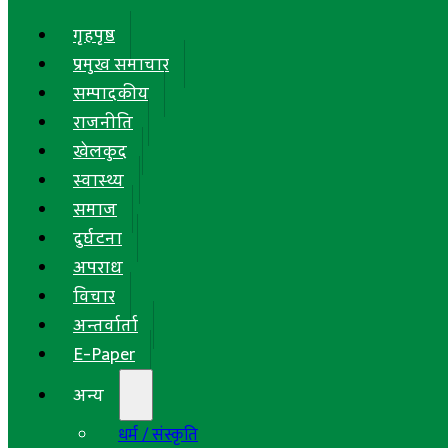
गृहपृष्ठ
प्रमुख समाचार
सम्पादकीय
राजनीति
खेलकुद
स्वास्थ्य
समाज
दुर्घटना
अपराध
विचार
अन्तर्वार्ता
E-Paper
अन्य
धर्म / संस्कृति