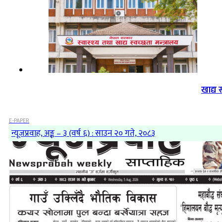
खाद्य 
E-PAPER
न्यूजप्रवाह, अङ्क – ३ (वर्ष ६) : साउन २० गते, २०८३