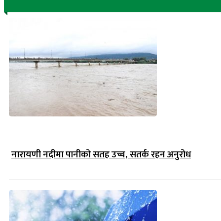
नारायणी नदीमा पानीको सतह उच्च, सतर्क रहन अनुरोध