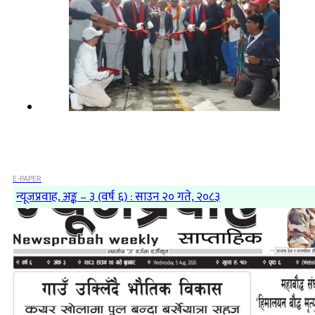
E-PAPER
न्यूजप्रवाह, अङ्क – ३ (वर्ष ६) : साउन २० गते, २०८३