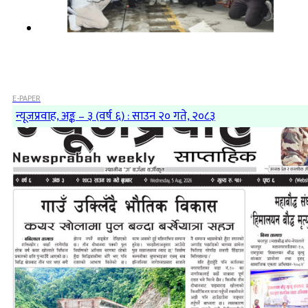
E-PAPER
न्यूजप्रवाह, अङ्क – ३ (वर्ष ६) : साउन २० गते, २०८३