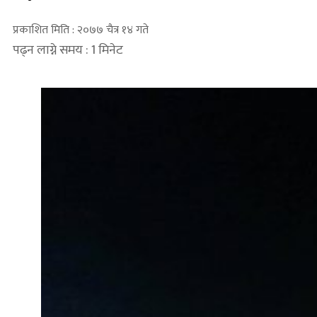
प्रकाशित मिति : २०७७ चैत्र १४ गते
पढ्न लाग्ने समय : 1 मिनेट