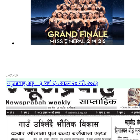
E-PAPER
न्यूजप्रवाह, अङ्क – ३ (वर्ष ६) : साउन २० गते, २०८३